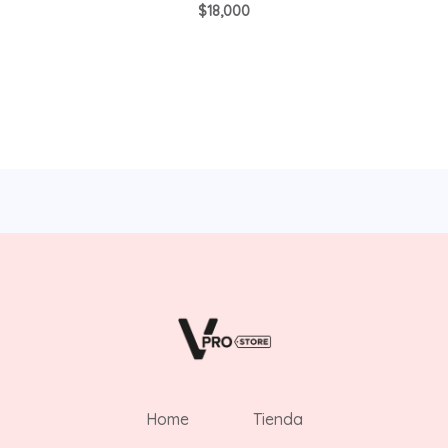
0
$
18,000
de
5
Home
Tienda