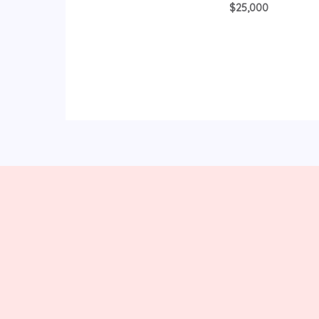
0
$
25,000
de
5