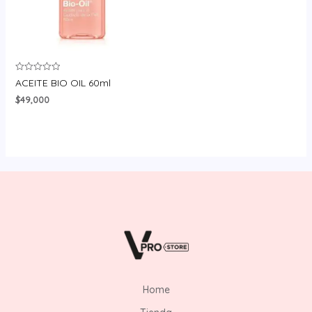
Valorado
ACEITE BIO OIL 60ml
en
0
$
49,000
de
5
Home