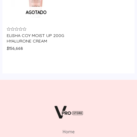
AGOTADO
ELISHA COY MOIST UP 200G
Valorado
en
HYALURONE CREAM
0
de
$
156,668
5
Home