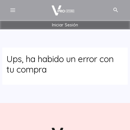
Ir
MAIN
Buscar
al
MENU
contenido
Iniciar Sesión
Ups, ha habido un error con
tu compra
ERNAR
Ú
ERNAR
Ú
ERNAR
Ú