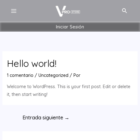
Ir
Post
MAIN
Buscar
al
navigation
MENU
contenido
Iniciar Sesión
Hello world!
ERNAR
1 comentario
/
Uncategorized
/ Por
Welcome to WordPress. This is your first post. Edit or delete
Ú
it, then start writing!
ERNAR
Ú
Entrada siguiente
→
ERNAR
Ú