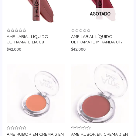
AGOTADO
AME LABIAL LÍQUIDO
AME LABIAL LÍQUIDO
Valorado
Valorado
en
en
ULTRAMATE LIA 08
ULTRAMATE MIRANDA 017
0
0
de
de
$
42,000
$
42,000
5
5
AME RUBOR EN CREMA 3 EN
AME RUBOR EN CREMA 3 EN
Valorado
Valorado