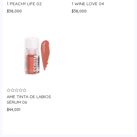
en
en
1 PEACHY LIFE 02
1 WINE LOVE 04
0
0
de
de
$
38,000
$
38,000
5
5
AME TINTA DE LABIOS
Valorado
en
SÉRUM 06
0
de
$
44,001
5