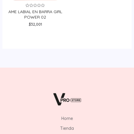
AME LABIAL EN BARRA GIRL
Valorado
en
POWER 02
0
de
$
32,001
5
Home
Tienda