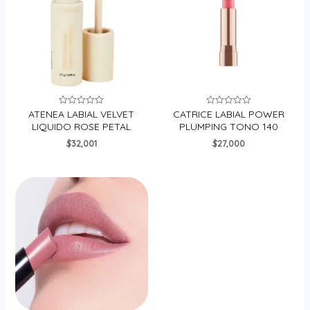
ATENEA LABIAL VELVET
CATRICE LABIAL POWER
Valorado
Valorado
en
en
LIQUIDO ROSE PETAL
PLUMPING TONO 140
0
0
de
de
$
32,001
$
27,000
5
5