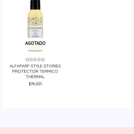
AGOTADO
ALFAPARF STYLE STORIES
Valorado
en
PROTECTOR TERMICO
0
THERMAL
de
5
$
74,001