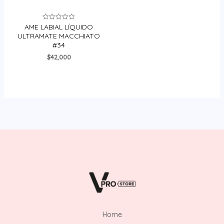
AME LABIAL LÍQUIDO
Valorado
en
ULTRAMATE MACCHIATO
0
#34
de
5
$
42,000
Home