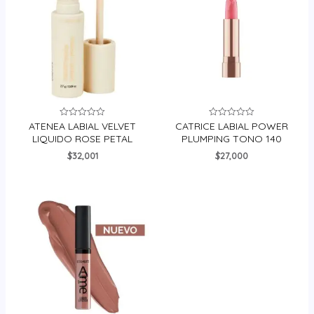
ATENEA LABIAL VELVET
CATRICE LABIAL POWER
Valorado
Valorado
en
en
LIQUIDO ROSE PETAL
PLUMPING TONO 140
0
0
de
de
$
32,001
$
27,000
5
5