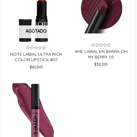
AGOTADO
AME LABIAL EN BARRA OH
Valorado
NOTE LABIAL ULTRA RICH
Valorado
en
MY BERRY 05
en
0
COLOR LIPSTICK #07
0
de
$
32,001
de
5
$
61,001
5