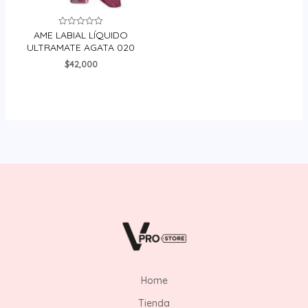
AME LABIAL LÍQUIDO
Valorado
en
ULTRAMATE AGATA 020
0
de
$
42,000
5
Home
Tienda