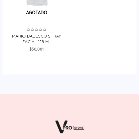
AGOTADO
MARIO BADESCU SPRAY
Valorado
en
FACIAL 118 ML
0
de
$
50,001
5