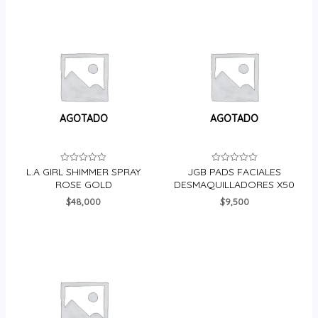
AGOTADO
AGOTADO
L.A GIRL SHIMMER SPRAY
JGB PADS FACIALES
Valorado
Valorado
en
en
ROSE GOLD
DESMAQUILLADORES X50
0
0
de
de
$
48,000
$
9,500
5
5