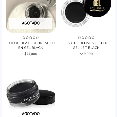
AGOTADO
COLOR BEATS DELINEADOR
L.A GIRL DELINEADOR EN
Valorado
Valorado
en
en
EN GEL BLACK
GEL JET BLACK
0
0
de
de
$
97,000
$
49,000
5
5
AGOTADO