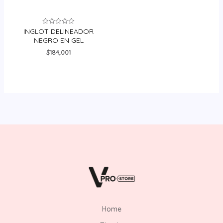
INGLOT DELINEADOR
Valorado
en
NEGRO EN GEL
0
de
$
184,001
5
Home