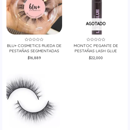
AGOTADO
BLU+ COSMETICS RUEDA DE
MONTOC PEGANTE DE
Valorado
Valorado
en
en
PESTAÑAS SEGMENTADAS
PESTAÑAS LASH GLUE
0
0
de
de
$
16,889
$
22,000
5
5