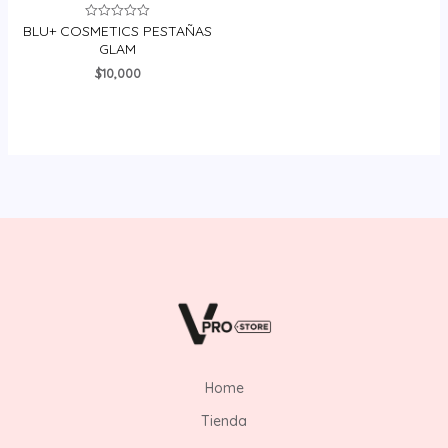
BLU+ COSMETICS PESTAÑAS
Valorado
en
GLAM
0
de
$
10,000
5
Home
Tienda