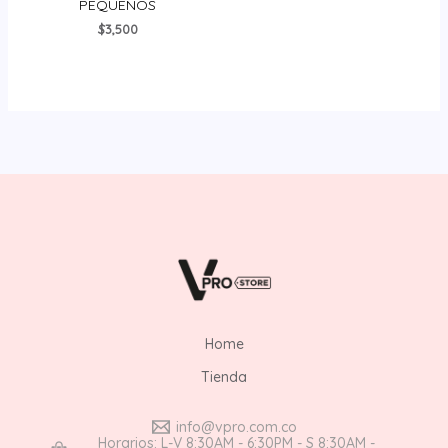
PEQUEÑOS
de
5
$
3,500
Home
Tienda
info@vpro.com.co
Horarios: L-V 8:30AM - 6:30PM - S 8:30AM -