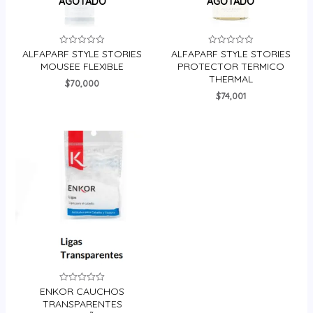
AGOTADO
AGOTADO
ALFAPARF STYLE STORIES
ALFAPARF STYLE STORIES
Valorado
Valorado
en
en
MOUSEE FLEXIBLE
PROTECTOR TERMICO
0
0
THERMAL
de
de
$
70,000
5
5
$
74,001
ENKOR CAUCHOS
Valorado
en
TRANSPARENTES
0