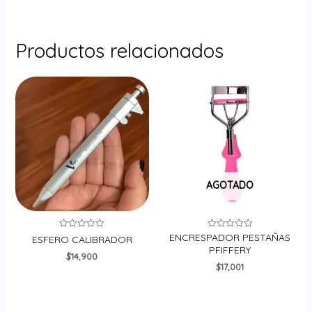
Productos relacionados
AGOTADO
ENCRESPADOR PESTAÑAS
Valorado
Valorado
ESFERO CALIBRADOR
en
en
PFIFFERY
0
0
$
14,900
de
de
$
17,001
5
5