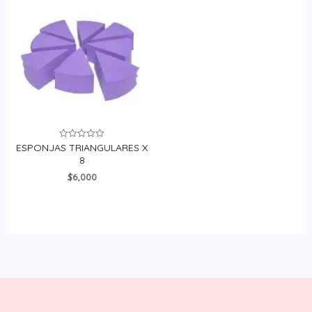
ESPONJAS TRIANGULARES X
Valorado
en
8
0
de
$
6,000
5