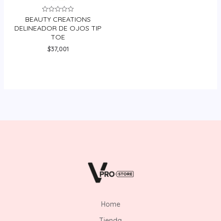
BEAUTY CREATIONS
Valorado
en
DELINEADOR DE OJOS TIP
0
TOE
de
5
$
37,001
Home
Tienda