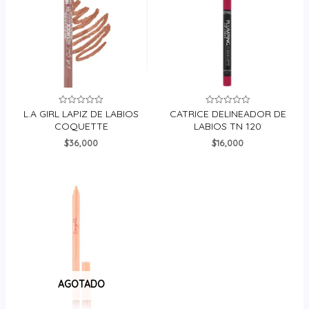
L.A GIRL LAPIZ DE LABIOS
CATRICE DELINEADOR DE
Valorado
Valorado
en
en
COQUETTE
LABIOS TN 120
0
0
de
de
$
36,000
$
16,000
5
5
AGOTADO