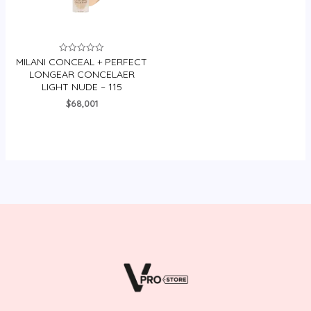
MILANI CONCEAL + PERFECT
Valorado
en
LONGEAR CONCELAER
0
LIGHT NUDE – 115
de
5
$
68,001