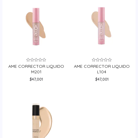
AME CORRECTOR LIQUIDO
AME CORRECTOR LIQUIDO
Valorado
Valorado
en
en
M201
L104
0
0
de
de
$
47,001
$
47,001
5
5