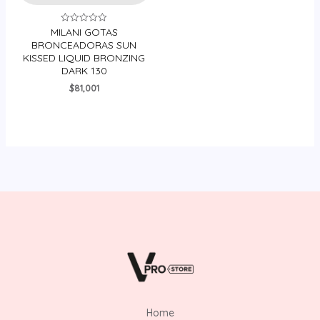
MILANI GOTAS
Valorado
en
BRONCEADORAS SUN
0
KISSED LIQUID BRONZING
de
5
DARK 130
$
81,001
Home