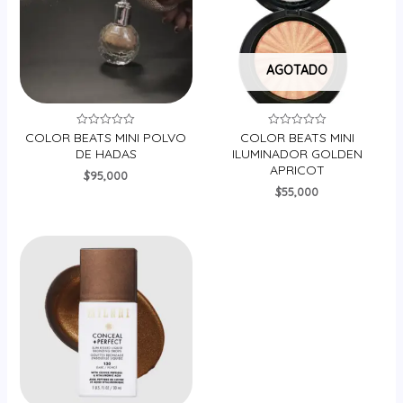
AGOTADO
COLOR BEATS MINI POLVO
COLOR BEATS MINI
Valorado
Valorado
en
en
DE HADAS
ILUMINADOR GOLDEN
0
0
APRICOT
de
de
$
95,000
5
5
$
55,000