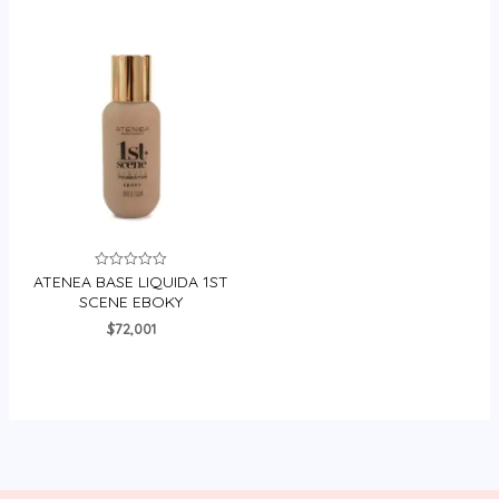
ATENEA BASE LIQUIDA 1ST
Valorado
en
SCENE EBOKY
0
de
$
72,001
5