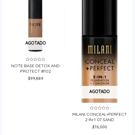
AGOTADO
NOTE BASE DETOX AND
Valorado
en
PROTECT #102
0
de
$
99,889
5
AGOTADO
MILANI CONCEAL+PERFECT
Valorado
en
2-IN-1 07 SAND
0
de
$
76,000
5