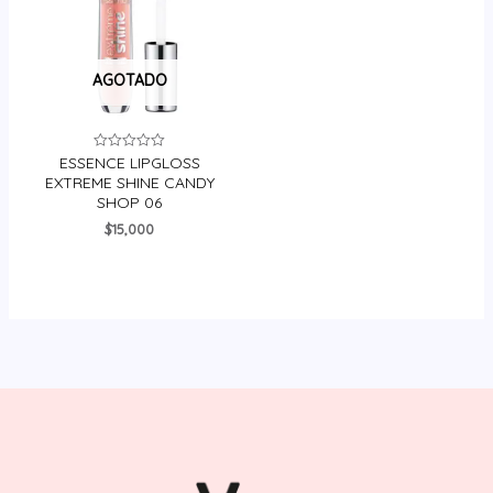
AGOTADO
ESSENCE LIPGLOSS
Valorado
en
EXTREME SHINE CANDY
0
SHOP 06
de
5
$
15,000