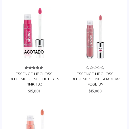
AGOTADO
ESSENCE LIPGLOSS
ESSENCE LIPGLOSS
Valorado en
Valorado
5.00
en
EXTREME SHINE PRETTY IN
EXTREME SHINE SHADOW
de 5
0
PINK 103
ROSE 09
de
5
$
15,001
$
15,000