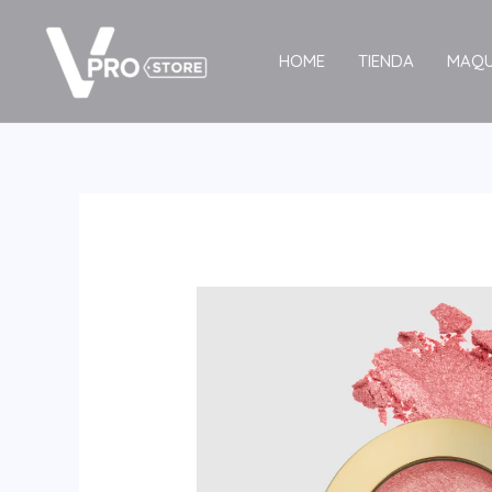
Ir
al
HOME
TIENDA
MAQU
contenido