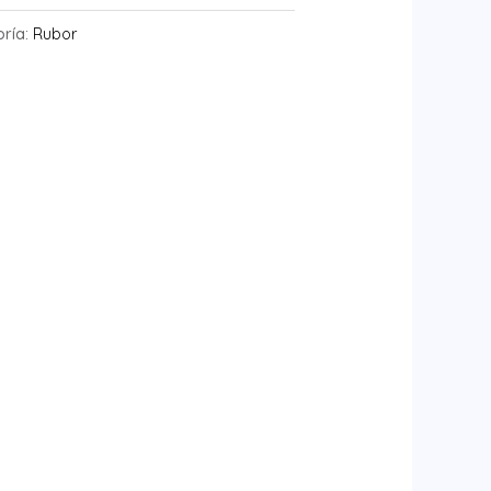
oría:
Rubor