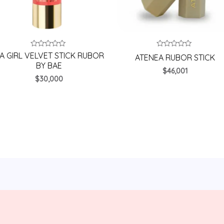
Valorado
Valorado
.A GIRL VELVET STICK RUBOR
ATENEA RUBOR STICK
en
en
BY BAE
0
0
$
46,001
de
de
$
30,000
5
5