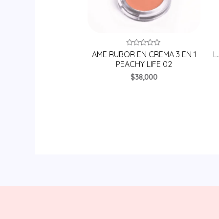
Valorado
AME RUBOR EN CREMA 3 EN 1
L
en
PEACHY LIFE 02
0
de
$
38,000
5