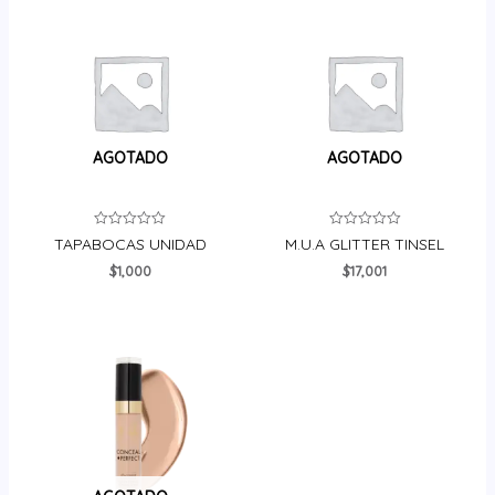
AGOTADO
AGOTADO
Valorado
Valorado
TAPABOCAS UNIDAD
M.U.A GLITTER TINSEL
en
en
0
0
$
1,000
$
17,001
de
de
5
5