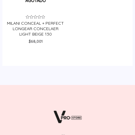
AGOTADO
MILANI CONCEAL + PERFECT
Valorado
en
LONGEAR CONCELAER
0
LIGHT BEIGE 130
de
5
$
68,001