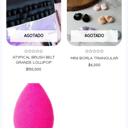
AGOTADO
AGOTADO
ATYPICAL BRUSH BELT
Valorado
Valorado
MINI BORLA TRIANGULAR
en
en
GRANDE LOLLIPOP
0
0
$
6,000
de
de
$
150,000
5
5