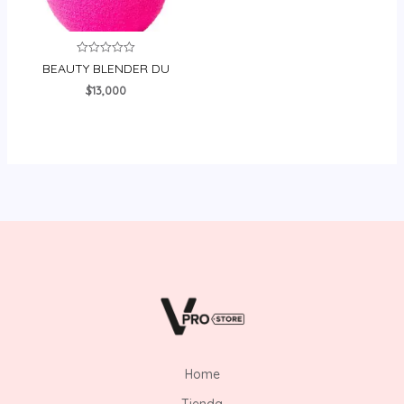
Valorado
BEAUTY BLENDER DU
en
0
$
13,000
de
5
Home