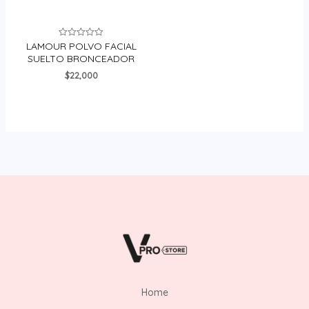
LAMOUR POLVO FACIAL
Valorado
en
SUELTO BRONCEADOR
0
de
$
22,000
5
Home