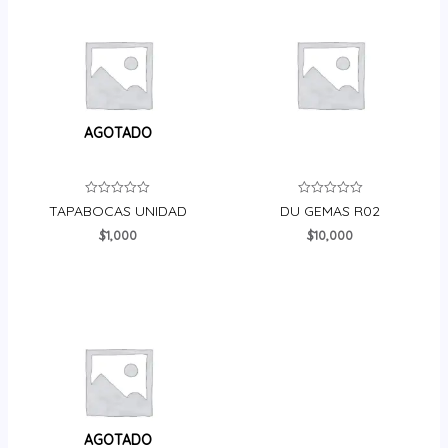
AGOTADO
Valorado
Valorado
TAPABOCAS UNIDAD
DU GEMAS R02
en
en
0
0
$
1,000
$
10,000
de
de
5
5
AGOTADO