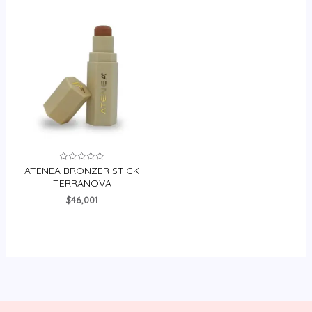
ATENEA BRONZER STICK
Valorado
en
TERRANOVA
0
de
$
46,001
5