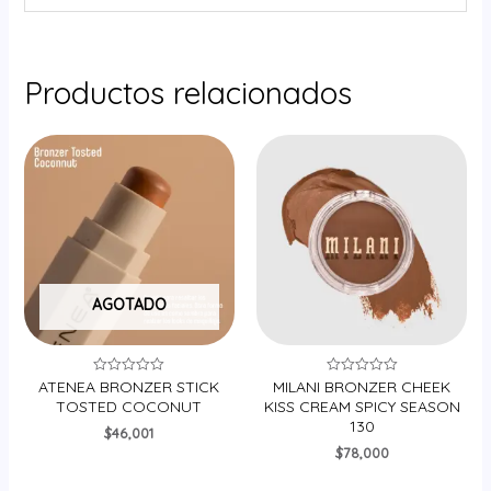
Productos relacionados
AGOTADO
ATENEA BRONZER STICK
MILANI BRONZER CHEEK
Valorado
Valorado
en
en
TOSTED COCONUT
KISS CREAM SPICY SEASON
0
0
130
de
de
$
46,001
5
5
$
78,000