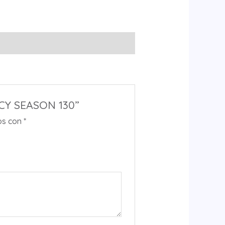
ICY SEASON 130”
os con
*