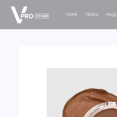
Ir
al
HOME
TIENDA
MAQU
contenido