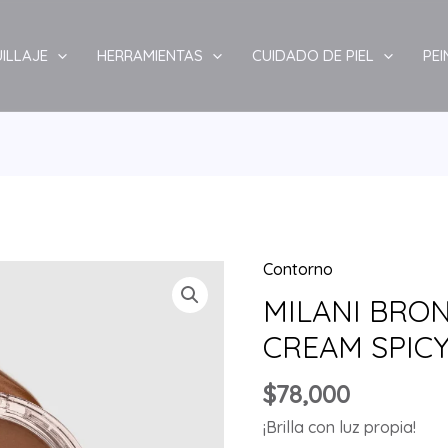
ILLAJE
HERRAMIENTAS
CUIDADO DE PIEL
PE
Contorno
MILANI
BRONZER
MILANI BRON
CHEEK
CREAM SPICY
KISS
CREAM
$
78,000
SPICY
¡Brilla con luz propia!
SEASON