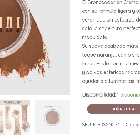
El Bronceador en Crema 
130
con su fórmula ligera y u
cantidad
veraniego sin esfuerzo d
solo la cobertura perfect
modulable.
Su suave acabado mate pr
toque naranja, como si e
Enriquecido con una mezcl
y polvos esféricos micro
ayudar a difuminar las i
Disponibilidad:
1 disponib
AÑADIR AL
SKU:
MIBRSSN033
Catego