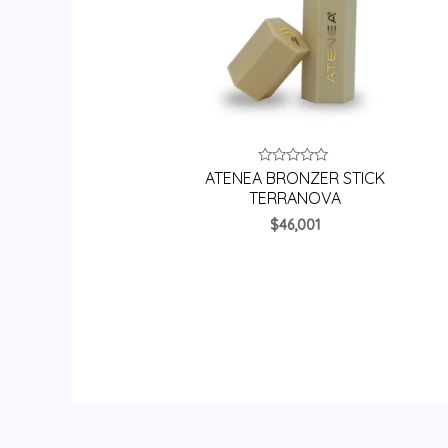
Valorado
ATENEA BRONZER STICK
en
TERRANOVA
0
de
$
46,001
5